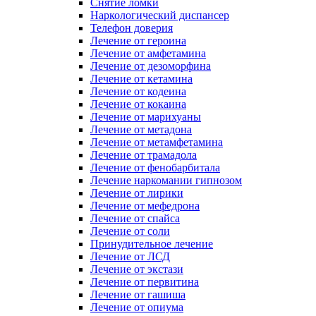
Снятие ломки
Наркологический диспансер
Телефон доверия
Лечение от героина
Лечение от амфетамина
Лечение от дезоморфина
Лечение от кетамина
Лечение от кодеина
Лечение от кокаина
Лечение от марихуаны
Лечение от метадона
Лечение от метамфетамина
Лечение от трамадола
Лечение от фенобарбитала
Лечение наркомании гипнозом
Лечение от лирики
Лечение от мефедрона
Лечение от спайса
Лечение от соли
Принудительное лечение
Лечение от ЛСД
Лечение от экстази
Лечение от первитина
Лечение от гашиша
Лечение от опиума