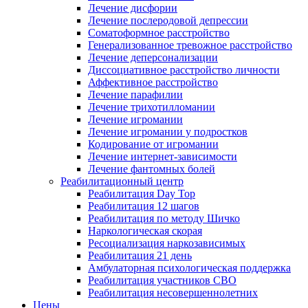
Лечение дисфории
Лечение послеродовой депрессии
Соматоформное расстройство
Генерализованное тревожное расстройство
Лечение деперсонализации
Диссоциативное расстройство личности
Аффективное расстройство
Лечение парафилии
Лечение трихотилломании
Лечение игромании
Лечение игромании у подростков
Кодирование от игромании
Лечение интернет-зависимости
Лечение фантомных болей
Реабилитационный центр
Реабилитация Day Top
Реабилитация 12 шагов
Реабилитация по методу Шичко
Наркологическая скорая
Ресоциализация наркозависимых
Реабилитация 21 день
Амбулаторная психологическая поддержка
Реабилитация участников СВО
Реабилитация несовершеннолетних
Цены