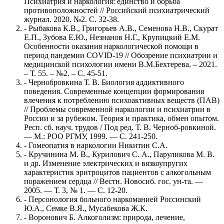
Психиатрия и наркология: единство и борьба
противоположностей // Российский психиатрический
журнал. 2020. №2. С. 32-38.
- Рыбакова К.В., Григорьев А.В., Семенова Н.В., Скурат
Е.П., Зубова Е.Ю., Незнанов Н.Г., Крупицкий Е.М.
Особенности оказания наркологической помощи в
период пандемии COVID-19 // Обозрение психиатрии и
медицинской психологии имени В.М.Бехтерева. – 2021.
– Т. 55. – №2. – С. 45-51.
- Чернобровкина Т. В. Биология аддиктивного
поведения. Современные концепции формирования
влечения к потреблению психоактивных веществ (ПАВ)
// Проблемы современной наркологии и психиатрии в
России и за рубежом. Теория и практика, обмен опытом.
Респ. сб. науч. трудов / Под ред. Т. В. Черноб-ровкиной.
— М.: РОО РГМУ, 1999. — С. 241-250.
- Гомеопатия в наркологии Никитин С.А.
- Кручинина М. В., Курилович С. А., Паруликова М. В.
и др. Изменение электрических и вязкоупругих
характеристик эритроцитов пациентов с алкогольным
поражением сердца // Вестн. Новосиб. гос. ун-та. —
2005. — Т. 3, № 1. — С. 12-20.
- Персонология больного наркоманией Россинский
Ю.А., Семке В.Я., Мусабекова Ж.К.
- Воронович Б. Алкоголизм: природа, лечение,