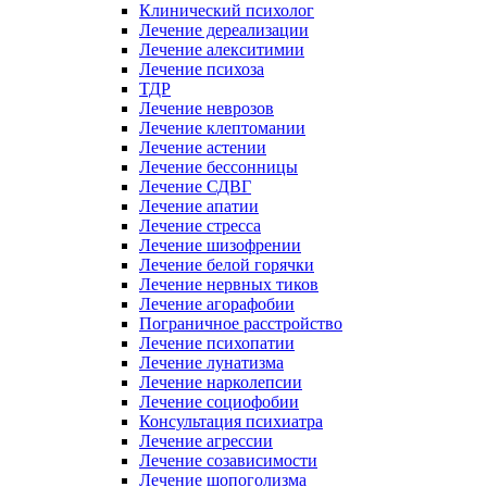
Клинический психолог
Лечение дереализации
Лечение алекситимии
Лечение психоза
ТДР
Лечение неврозов
Лечение клептомании
Лечение астении
Лечение бессонницы
Лечение СДВГ
Лечение апатии
Лечение стресса
Лечение шизофрении
Лечение белой горячки
Лечение нервных тиков
Лечение агорафобии
Пограничное расстройство
Лечение психопатии
Лечение лунатизма
Лечение нарколепсии
Лечение социофобии
Консультация психиатра
Лечение агрессии
Лечение созависимости
Лечение шопоголизма