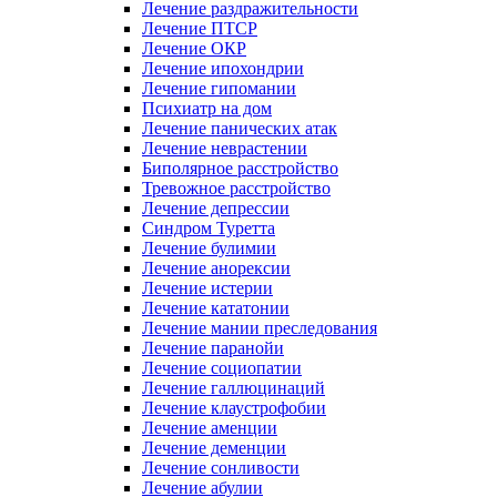
Лечение раздражительности
Лечение ПТСР
Лечение ОКР
Лечение ипохондрии
Лечение гипомании
Психиатр на дом
Лечение панических атак
Лечение неврастении
Биполярное расстройство
Тревожное расстройство
Лечение депрессии
Синдром Туретта
Лечение булимии
Лечение анорексии
Лечение истерии
Лечение кататонии
Лечение мании преследования
Лечение паранойи
Лечение социопатии
Лечение галлюцинаций
Лечение клаустрофобии
Лечение аменции
Лечение деменции
Лечение сонливости
Лечение абулии