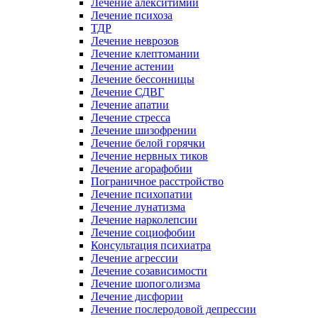
Лечение алекситимии
Лечение психоза
ТДР
Лечение неврозов
Лечение клептомании
Лечение астении
Лечение бессонницы
Лечение СДВГ
Лечение апатии
Лечение стресса
Лечение шизофрении
Лечение белой горячки
Лечение нервных тиков
Лечение агорафобии
Пограничное расстройство
Лечение психопатии
Лечение лунатизма
Лечение нарколепсии
Лечение социофобии
Консультация психиатра
Лечение агрессии
Лечение созависимости
Лечение шопоголизма
Лечение дисфории
Лечение послеродовой депрессии