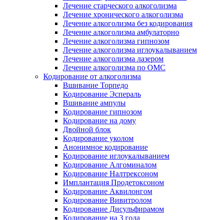
Лечение старческого алкоголизма
Лечение хронического алкоголизма
Лечение алкоголизма без кодирования
Лечение алкоголизма амбулаторно
Лечение алкоголизма гипнозом
Лечение алкоголизма иглоукалыванием
Лечение алкоголизма лазером
Лечение алкоголизма по ОМС
Кодирование от алкоголизма
Вшивание Торпедо
Кодирование Эспераль
Вшивание ампулы
Кодирование гипнозом
Кодирование на дому
Двойной блок
Кодирование уколом
Анонимное кодирование
Кодирование иглоукалыванием
Кодирование Алгоминалом
Кодирование Налтрексоном
Имплантация Продетоксоном
Кодирование Аквилонгом
Кодирование Вивитролом
Кодирование Дисульфирамом
Кодирование на 3 года