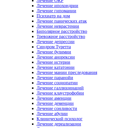
Лечение ОКР
Лечение ипохондрии
Лечение гипомании
Психиатр на дом
Лечение панических атак
Лечение неврастении
Биполярное расстройство
Тревожное расстройство
Лечение депрессии
Синдром Туретта
Лечение булимии
Лечение анорексии
Лечение истерии
Лечение кататонии
Лечение мании преследования
Лечение паранойи
Лечение социопатии
Лечение галлюцинаций
Лечение клаустрофобии
Лечение аменции
Лечение деменции
Лечение сонливости
Лечение абулии
Клинический психолог
Лечение дереализации