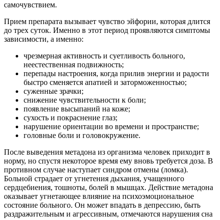
самочувствием.
Прием препарата вызывает чувство эйфории, которая длится
до трех суток. Именно в этот период проявляются симптомы
зависимости, а именно:
чрезмерная активность и суетливость больного,
неестественная подвижность;
перепады настроения, когда прилив энергии и радости
быстро сменяется апатией и заторможенностью;
суженные зрачки;
снижение чувствительности к боли;
появление высыпаний на коже;
сухость и покраснение глаз;
нарушение ориентации во времени и пространстве;
головные боли и головокружение.
После выведения метадона из организма человек приходит в
норму, но спустя некоторое время ему вновь требуется доза. В
противном случае наступает синдром отмены (ломка).
Больной страдает от угнетения дыхания, учащенного
сердцебиения, тошноты, болей в мышцах. Действие метадона
оказывает угнетающее влияние на психоэмоциональное
состояние больного. Он может впадать в депрессию, быть
раздражительным и агрессивным, отмечаются нарушения сна