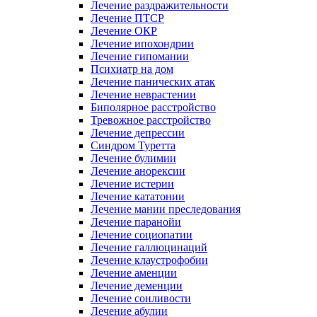
Лечение раздражительности
Лечение ПТСР
Лечение ОКР
Лечение ипохондрии
Лечение гипомании
Психиатр на дом
Лечение панических атак
Лечение неврастении
Биполярное расстройство
Тревожное расстройство
Лечение депрессии
Синдром Туретта
Лечение булимии
Лечение анорексии
Лечение истерии
Лечение кататонии
Лечение мании преследования
Лечение паранойи
Лечение социопатии
Лечение галлюцинаций
Лечение клаустрофобии
Лечение аменции
Лечение деменции
Лечение сонливости
Лечение абулии