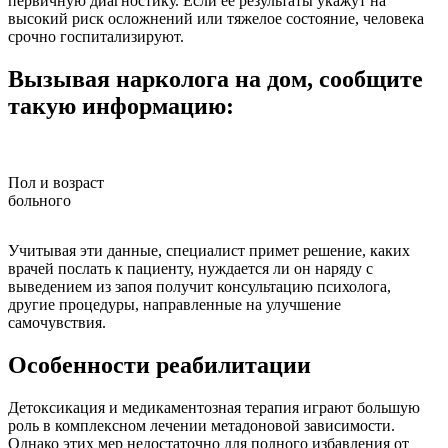
первичную диагностику. Если ее результаты укажут на
высокий риск осложнений или тяжелое состояние, человека
срочно госпитализируют.
Вызывая нарколога на дом, сообщите
такую информацию:
Пол и возраст
больного
з
Учитывая эти данные, специалист примет решение, каких
врачей послать к пациенту, нуждается ли он наряду с
выведением из запоя получит консультацию психолога,
другие процедуры, направленные на улучшение
самочувствия.
Особенности реабилитации
Детоксикация и медикаментозная терапия играют большую
роль в комплексном лечении метадоновой зависимости.
Однако этих мер недостаточно для полного избавления от