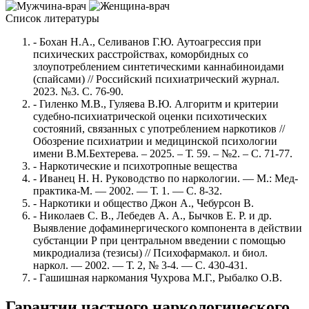
Список литературы
- Бохан Н.А., Селиванов Г.Ю. Аутоагрессия при
психических расстройствах, коморбидных со
злоупотреблением синтетическими каннабиноидами
(спайсами) // Российский психиатрический журнал.
2023. №3. С. 76-90.
- Гиленко М.В., Гуляева В.Ю. Алгоритм и критерии
судебно-психиатрической оценки психотических
состояний, связанных с употреблением наркотиков //
Обозрение психиатрии и медицинской психологии
имени В.М.Бехтерева. – 2025. – Т. 59. – №2. – С. 71-77.
- Наркотические и психотропные вещества
- Иванец Н. Н. Руководство по наркологии. — М.: Мед-
практика-М. — 2002. — Т. 1. — С. 8-32.
- Наркотики и общество Джон А., Чебурсон В.
- Николаев С. В., Лебедев А. А., Бычков Е. Р. и др.
Выявление дофаминергического компонента в действии
субстанции Р при центральном введении с помощью
микродиализа (тезисы) // Психофармакол. и биол.
наркол. — 2002. — Т. 2, № 3-4. — С. 430-431.
- Гашишная наркомания Чухрова М.Г., Рыбалко О.В.
Гарантии частного наркологического