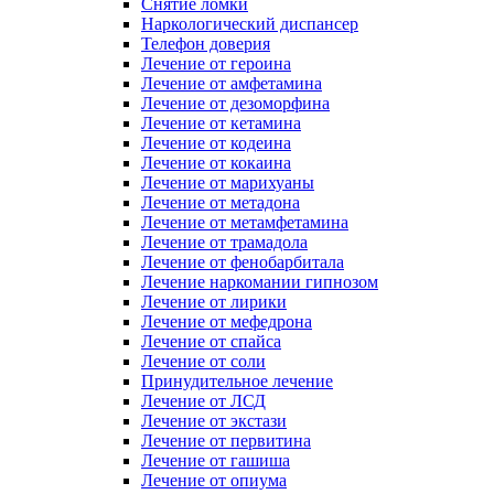
Снятие ломки
Наркологический диспансер
Телефон доверия
Лечение от героина
Лечение от амфетамина
Лечение от дезоморфина
Лечение от кетамина
Лечение от кодеина
Лечение от кокаина
Лечение от марихуаны
Лечение от метадона
Лечение от метамфетамина
Лечение от трамадола
Лечение от фенобарбитала
Лечение наркомании гипнозом
Лечение от лирики
Лечение от мефедрона
Лечение от спайса
Лечение от соли
Принудительное лечение
Лечение от ЛСД
Лечение от экстази
Лечение от первитина
Лечение от гашиша
Лечение от опиума