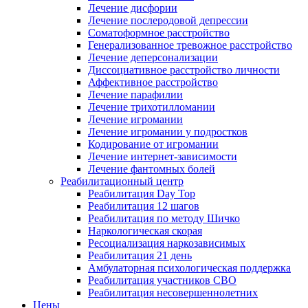
Лечение дисфории
Лечение послеродовой депрессии
Соматоформное расстройство
Генерализованное тревожное расстройство
Лечение деперсонализации
Диссоциативное расстройство личности
Аффективное расстройство
Лечение парафилии
Лечение трихотилломании
Лечение игромании
Лечение игромании у подростков
Кодирование от игромании
Лечение интернет-зависимости
Лечение фантомных болей
Реабилитационный центр
Реабилитация Day Top
Реабилитация 12 шагов
Реабилитация по методу Шичко
Наркологическая скорая
Ресоциализация наркозависимых
Реабилитация 21 день
Амбулаторная психологическая поддержка
Реабилитация участников СВО
Реабилитация несовершеннолетних
Цены