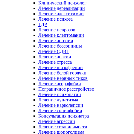
Клинический психолог
Лечение дереализации
Лечение алекситимии
Лечение психоза
ТДР
Лечение неврозов
Лечение клептомании
Лечение астении
Лечение бессонницы
Лечение СДВГ
Лечение апатии
Лечение стресса
Лечение шизофрении
Лечение белой горячки
Лечение нервных тиков
Лечение агорафобии
Пограничное расстройство
Лечение психопатии
Лечение лунатизма
Лечение нарколепсии
Лечение социофобии
Консультация психиатра
Лечение агрессии
Лечение созависимости
Лечение шопоголизма