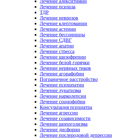
Лечение алекситимии
Лечение психоза
ТДР
Лечение неврозов
Лечение клептомании
Лечение астении
Лечение бессонницы
Лечение СДВГ
Лечение апатии
Лечение стресса
Лечение шизофрении
Лечение белой горячки
Лечение нервных тиков
Лечение агорафобии
Пограничное расстройство
Лечение психопатии
Лечение лунатизма
Лечение нарколепсии
Лечение социофобии
Консультация психиатра
Лечение агрессии
Лечение созависимости
Лечение шопоголизма
Лечение дисфории
Лечение послеродовой депрессии