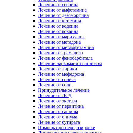
Лечение от героина
Лечение от амфетамина
Лечение от дезоморфина
Лечение от кетамина
Лечение от кодеина
Лечение от кокаина
Лечение от марихуаны
Лечение от метадона
Лечение от метамфетамина
Лечение от трамадола
Лечение от фенобарбитала
Лечение наркомании гипнозом
Лечение от лирики
Лечение от мефедрона
Лечение от спайса
Лечение от соли
Принудительное лечение
Лечение от ЛСД
Лечение от экстази
Лечение от первитина
Лечение от гашиша
Лечение от опиума
Лечение от бутирата
Помощь при передозировке
Детоксикация наркозависимых