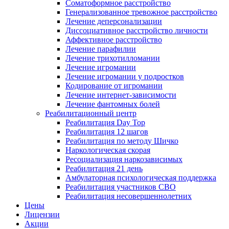
Соматоформное расстройство
Генерализованное тревожное расстройство
Лечение деперсонализации
Диссоциативное расстройство личности
Аффективное расстройство
Лечение парафилии
Лечение трихотилломании
Лечение игромании
Лечение игромании у подростков
Кодирование от игромании
Лечение интернет-зависимости
Лечение фантомных болей
Реабилитационный центр
Реабилитация Day Top
Реабилитация 12 шагов
Реабилитация по методу Шичко
Наркологическая скорая
Ресоциализация наркозависимых
Реабилитация 21 день
Амбулаторная психологическая поддержка
Реабилитация участников СВО
Реабилитация несовершеннолетних
Цены
Лицензии
Акции