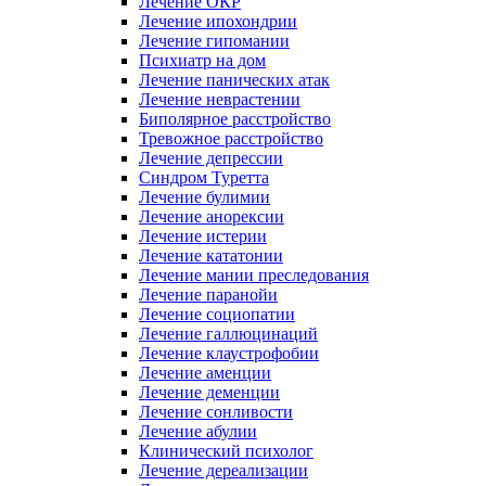
Лечение ОКР
Лечение ипохондрии
Лечение гипомании
Психиатр на дом
Лечение панических атак
Лечение неврастении
Биполярное расстройство
Тревожное расстройство
Лечение депрессии
Синдром Туретта
Лечение булимии
Лечение анорексии
Лечение истерии
Лечение кататонии
Лечение мании преследования
Лечение паранойи
Лечение социопатии
Лечение галлюцинаций
Лечение клаустрофобии
Лечение аменции
Лечение деменции
Лечение сонливости
Лечение абулии
Клинический психолог
Лечение дереализации