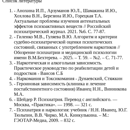
Список литературы
- Анохина И.П., Арзуманов Ю.Л., Шамакина И.Ю.,
Хохлова В.Н., Березина И.Ю., Горецкая Т.А.
Актуальные проблемы изучения антенатальных
эффектов психоактивных веществ // Российский
психиатрический журнал. 2021. №6. С. 77-87.
- Гиленко М.В., Гуляева В.Ю. Алгоритм и критерии
судебно-психиатрической оценки психотических
состояний, связанных с употреблением наркотиков //
Обозрение психиатрии и медицинской психологии
имени В.М.Бехтерева. – 2025. – Т. 59. – №2. – С. 71-77.
- Наркотическая и алкогольная зависимость.
Практическое руководство по реабилитации детей и
подростков - Ваисов С.Б
- Наркомания и Токсикомания - Дунаевский, Стяжкин
- Героиновая зависимость (клиника и лечение
постабстинентного состояния) Иванец Н.Н., Винникова
М.А.
- Шейдер Р. Психиатрия. Перевод с английского. —
Москва, «Практика». — 1998. — 321 с.
- Психиатрия и наркология: учебник / Н.Н. Иванец, Ю.Г.
Тюльпин, В.В. Чирко, М.А. Кинкулькина. – М.:
ГЭОТАР-Медиа, 2009. – 832 с.