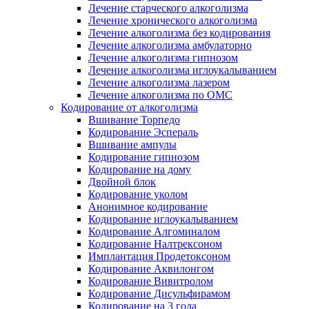
Лечение старческого алкоголизма
Лечение хронического алкоголизма
Лечение алкоголизма без кодирования
Лечение алкоголизма амбулаторно
Лечение алкоголизма гипнозом
Лечение алкоголизма иглоукалыванием
Лечение алкоголизма лазером
Лечение алкоголизма по ОМС
Кодирование от алкоголизма
Вшивание Торпедо
Кодирование Эспераль
Вшивание ампулы
Кодирование гипнозом
Кодирование на дому
Двойной блок
Кодирование уколом
Анонимное кодирование
Кодирование иглоукалыванием
Кодирование Алгоминалом
Кодирование Налтрексоном
Имплантация Продетоксоном
Кодирование Аквилонгом
Кодирование Вивитролом
Кодирование Дисульфирамом
Кодирование на 3 года